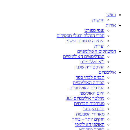
ראשי
חדשות
אודות
ענפי ספורט
חברי הנהלה ובעלי תפקידים
היחידה לספורט הישגי
ועדות
המשחקים האולימפיים
המדליסטים האולימפיים
י"א חללי מינכן
ההיסטוריה שלנו
אולימפיזם
תכנים לבתי ספר
הכיתה האולימפית
הערכים האולימפיים
היום האולימפי
ניוזלטר אולימפיזם 365
מעורבות חברתית
תוכן מקצועי
מאחורי הטבעות
חזקים יותר – ביחד
האולפן האולימפי
יושרה בספורט