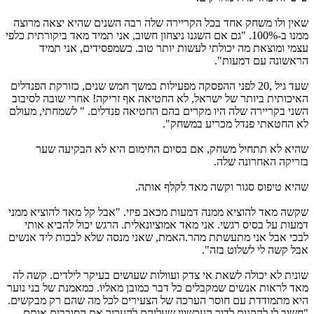
שאין ולו משחק אחד בכל הקריירה שלה רבה השנים שהיא יצאה מרוצה
ממנו ב-100%. "גם אם השגנו ניצחון חשוב, אני תמיד מאד ביקורתית כלפי
עצמי ומוצאת מה יכולתי לעשות יותר טוב. כשמפסידים, אני תמיד
הראשונה עם דמעות".
שעד גיל ,20 לפני ההפסקה מפעילות במשך חמש שנים, כזורקת הפנדלים
האיכותית ביותר של ישראל, לא החטיאה אף זריקה! אחרי שובה לסיבוב
השני בקריירה שלה היו מקרים בהם החטיאה פנדלים. " לשמחתי, מעולם
לא החטאתי פנדל מכריע במשחק".
שהיא לא תתחיל משחק, אם בסיום החימום היא לא הבקיעה שער
בזריקה האחרונה שלה.
שהיא טיפוס סגור וקשה מאד לקלף אותה.
שקשה מאד להוציא ממנה דמעות מכאב פיזי. "אבל קל מאד להוציא ממני
דמעות על בסיס רגשי. אני מאד אמוציונאלית. הרגש יכול להביא אותי
לבכי אבל אני מתעשתת מהר.האמת, שאני מנסה שלא לבכות ליד אנשים
אבל קשה לי לשלוט בזה".
שונית לא יכולה לשאת אי צדק ועוולות שעושים בעיקר לילדים. קשה לה
מאד לראות אנשים שמקבלים כל דבר כמובן מאליו. כמאמנת של בני נוער
היא מתמודדת עם חוסר הערכה של הצעירים לכל מה שהם רק מבקשים.
"חשוב לי להקנות לדור העכשווי שעליהם להעריך את הסובבים אותם,