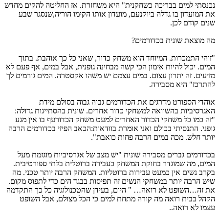
נכנסתי למים בבריכה כשחקנית" היא משחזרת. אז החליטה להקים מחדש
את המועדון בו גדלה ביוקנעם, מועדון אותו הקימו הוריה,שנסגר שבע
שנים קודם לכן.
מה מוצאת שונית בכדורמים?
"זוהי התמכרות. המיוחד הוא משחק כדור, שאני כל כך אוהבת. בתוך
המים. יכול להיות אימון הכי קשה מבחינה גופנית, אבל במים, אף פעם לא
מזיעים. זה יתרון עצום. במים עצמם יש משהו אקסטרה. המים גורמים לך
להתרכז" היא מסבירה.
אוהדי הספורט מדרגים את הכדורמים גבוה גבוה בסולם מידת
האגרסיביות בהשוואה למשחקי כדור אחרים. שונית בהסתייגות גדולה:
"זה כמו כל משחקי הכדור האחרים למעט משחק הכדורעף בו אין מגע
גופני. התנסיתי בכולם ואני אומרת בוודאות:הכאב הפיזי בכדורמים הרבה
יותר חלש. מכה במים הרבה פחות כואבת".
בכדורמים גברים מסבירה שונית "יש מצב של אגרסיביות מוגזמת מעל
המים, מה שמוגדר בחוקת המשחק כעבירה ברוטלית בלתי ספורטיבית.
בקרב נשים אין כמעט עבירות ברוטליות. המשחק הרבה יותר טכני. מה
שיש הרבה יותר במשחקי הנשים זה תפיסות בבגד הים כדי לתפוס מקום.
את זה…השופט לא רואה… " היום, בעידן שהטכנולוגיה כל כך התקדמה
הקהל בבית רואה מה קורה מתחת למים כי הכל מצולם, אבל השופט
עצמו לא רואה..