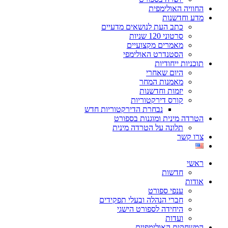
החוויה האולימפית
מדע וחדשנות
כתב העת לנושאים מדעיים
סרטוני 120 שניות
מאמרים מקצועיים
הסטנדרט האולימפי
תוכניות ייחודיות
היום שאחרי
מאמנות המחר
יזמות וחדשנות
קורס דירקטוריות
נבחרת הדירקטוריות חדש
הטרדה מינית ומוגנות בספורט
תלונה על הטרדה מינית
צרו קשר
ראשי
חדשות
אודות
ענפי ספורט
חברי הנהלה ובעלי תפקידים
היחידה לספורט הישגי
ועדות
המשחקים האולימפיים