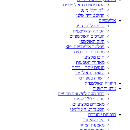
המדליסטים האולימפיים
י"א חללי מינכן
ההיסטוריה שלנו
אולימפיזם
תכנים לבתי ספר
הכיתה האולימפית
הערכים האולימפיים
היום האולימפי
ניוזלטר אולימפיזם 365
מעורבות חברתית
תוכן מקצועי
מאחורי הטבעות
חזקים יותר – ביחד
האולפן האולימפי
יושרה בספורט
החוויה האולימפית
מדע וחדשנות
כתב העת לנושאים מדעיים
סרטוני 120 שניות
מאמרים מקצועיים
הסטנדרט האולימפי
תוכניות ייחודיות
היום שאחרי
מאמנות המחר