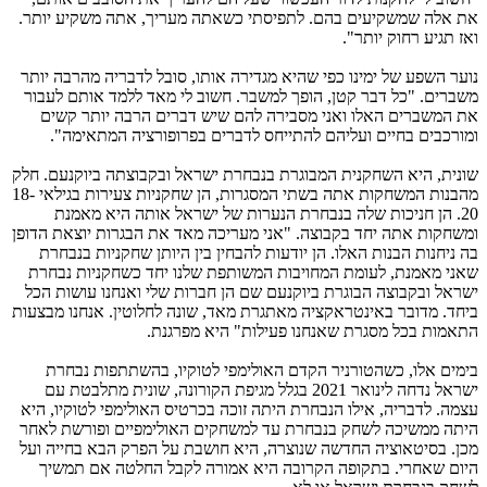
את אלה שמשקיעים בהם. לתפיסתי כשאתה מעריך, אתה משקיע יותר.
ואז תגיע רחוק יותר".
נוער השפע של ימינו כפי שהיא מגדירה אותו, סובל לדבריה מהרבה יותר
משברים. "כל דבר קטן, הופך למשבר. חשוב לי מאד ללמד אותם לעבור
את המשברים האלו ואני מסבירה להם שיש דברים הרבה יותר קשים
ומורכבים בחיים ועליהם להתייחס לדברים בפרופורציה המתאימה".
שונית, היא השחקנית המבוגרת בנבחרת ישראל ובקבוצתה ביוקנעם. חלק
מהבנות המשחקות אתה בשתי המסגרות, הן שחקניות צעירות בגילאי 18-
20. הן חניכות שלה בנבחרת הנערות של ישראל אותה היא מאמנת
ומשחקות אתה יחד בקבוצה. "אני מעריכה מאד את הבגרות יוצאת הדופן
בה ניחנות הבנות האלו. הן יודעות להבחין בין היותן שחקניות בנבחרת
שאני מאמנת, לעומת המחויבות המשותפת שלנו יחד כשחקניות נבחרת
ישראל ובקבוצה הבוגרת ביוקנעם שם הן חברות שלי ואנחנו עושות הכל
ביחד. מדובר באינטראקציה מאתגרת מאד, שונה לחלוטין. אנחנו מבצעות
התאמות בכל מסגרת שאנחנו פעילות" היא מפרגנת.
בימים אלו, כשהטורניר הקדם האולימפי לטוקיו, בהשתתפות נבחרת
ישראל נדחה לינואר 2021 בגלל מגיפת הקורונה, שונית מתלבטת עם
עצמה. לדבריה, אילו הנבחרת היתה זוכה בכרטיס האולימפי לטוקיו, היא
היתה ממשיכה לשחק בנבחרת עד למשחקים האולימפיים ופורשת לאחר
מכן. בסיטאוציה החדשה שנוצרה, היא חושבת על הפרק הבא בחייה ועל
היום שאחרי. בתקופה הקרובה היא אמורה לקבל החלטה אם תמשיך