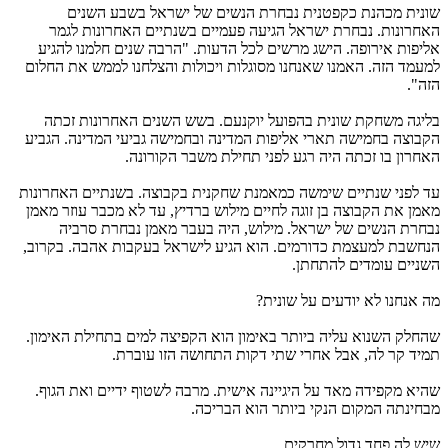
שונית מכהנת כקפטנית נבחרת הנשים של ישראל בשבע השנים
האחרונות. נבחרת ישראל הגיעה פעמיים בשנתיים האחרונות לגמר
אליפות אירופה. הישג מרשים לכל הדעות. "הרבה שנים חלמנו להגיע
למעמד הזה. האמנו שאנחנו מסוגלות ויכולות והצלחנו לממש את החלום
הזה".
בליגה משחקת שונית בהפועל יוקנעם. בשש השנים האחרונות זכתה
הקבוצה בחמישה תארי אליפות המדינה ובחמישה גביעי המדינה. הגביע
האחרון בו זכתה היה רגע לפני תחילת משבר הקורונה.
עד לפני שנתיים שימשה כמאמנת שחקנית בקבוצה. בשנתיים האחרונות
מאמן את הקבוצה בן זוגה לחיים מילוש ברדיץ, עד לא מכבר עוזר מאמן
נבחרת הנשים של ישראל. מילוש, היה בעבר מאמן נבחרת סרביה
הנחשבת למעצמת כדורמים. הוא הגיע לישראל בעקבות אהבה. בקרוב,
השניים עומדים להתחתן.
מה אנחנו לא יודעים על שונית?
שהחלק השנוא עליה ביותר באימון הוא הקפיצה למים בתחילת האימון.
תמיד קר לה, אבל אחרי שתי דקות התחושה הזו עוברת.
שהיא מקפידה מאד על היגיינה אישית. מרבה לשטוף ידיים ואת הגוף.
מבחינתה המקום הנקי ביותר הוא הבריכה.
שיש לה פחד גדול מחרקים.