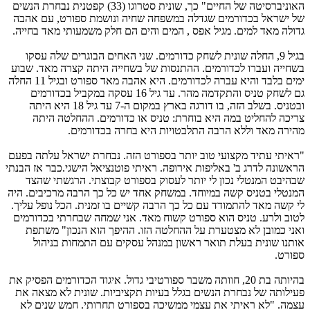
האוניברסיטה של החיים" כך, שונית סטרוגו (33) קפטנית נבחרת הנשים
של ישראל בכדורמים שגדלה במשפחה שחיה ונושמת ספורט, עם אהבה
גדולה מאד למים. מגיל אפס , המים והים הם חלק משמעותי מאד בחייה.
בגיל 9, החלה שונית לשחק כדורמים. שני האחים הבוגרים שלה עסקו
בשחייה ועברו לכדורמים. ההתנסות של בשחייה היתה קצרה מאד. שבוע
ימים בלבד והיא עברה לכדורמים. היא אהבה מאד ספורט ובגיל 11 החלה
גם לשחק טניס והתקדמה מהר. עד גיל 16 עסקה במקביל בכדורמים
ובטניס. בשלב הזה, בו דורגה בארץ במקום ה-7 עד גיל 18 היא היתה
צריכה להחליט במה היא בוחרת: טניס או כדורמים. ההחלטה היתה
מהירה מאד וללא הרבה התלבטויות היא בחרה בכדורמים.
"ראיתי עתיד מקצועי טוב יותר בספורט הזה. נבחרת ישראל עלתה בפעם
הראשונה לדרג ב' באליפות אירופה. ראיתי פוטנציאל הישגי.כבר אז הבנתי
שבהיבט המנטלי נכון לי יותר לעסוק בספורט קבוצתי. הרגשתי שהצד
המנטלי בטניס קשה במיוחד. במשחק אחד יש כל כך הרבה מרכיבים. היה
לי קשה מאד להתמודד עם כל כך הרבה קשיים בו זמנית. הכל נופל עליך.
לטוב ולרע. טניס הוא ספורט קשוח מאד. אני שמחה שבחרתי בכדורמים
ואני כמובן לא מצטערת על ההחלטה הזו. ההיפך הוא הנכון" משתפת
אותנו שונית בעלת תואר ראשון במנהל עסקים עם התמחות בניהול
ספורט.
בהיותה בת 20, חוותה משבר ספורטיבי גדול. איגוד הכדורמים הפסיק את
פעילותה של נבחרת הנשים בגלל בעיות תקציביות. שונית לא מצאה את
עצמה. "לא ראיתי את עצמי ממשיכה בספורט תחרותי. חמש שנים לא