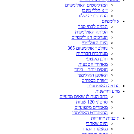
המדליסטים האולימפיים
י"א חללי מינכן
ההיסטוריה שלנו
אולימפיזם
תכנים לבתי ספר
הכיתה האולימפית
הערכים האולימפיים
היום האולימפי
ניוזלטר אולימפיזם 365
מעורבות חברתית
תוכן מקצועי
מאחורי הטבעות
חזקים יותר – ביחד
האולפן האולימפי
יושרה בספורט
החוויה האולימפית
מדע וחדשנות
כתב העת לנושאים מדעיים
סרטוני 120 שניות
מאמרים מקצועיים
הסטנדרט האולימפי
תוכניות ייחודיות
היום שאחרי
מאמנות המחר