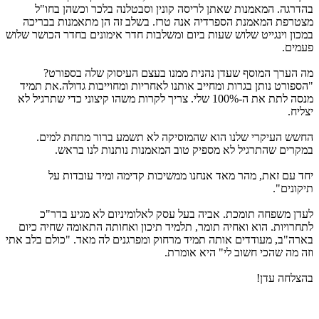
בהדרגה. המאמנות שאתן לריסה קונין וסבטלנה בלכר וכשהן בחו"ל
מצטרפת המאמנת הספרדיה אנה טרז. בשלב זה הן מתאמנות בבריכה
במכון וינגייט שלוש שעות ביום ומשלבות חדר אימונים בחדר הכושר שלוש
פעמים.
מה הערך המוסף שעדן נהנית ממנו בעצם העיסוק שלה בספורט?
"הספורט נותן בגרות ומחייב אותנו לאחריות ומחוייבות גדולה.את תמיד
מנסה לתת את ה-100% שלי. צריך לקרות משהו קיצוני כדי שתרגיל לא
יצליח.
החשש העיקרי שלנו הוא שהמוסיקה לא תשמע ברור מתחת למים.
במקרים שהתרגיל לא מספיק טוב המאמנות נותנות לנו בראש.
יחד עם זאת, מהר מאד אנחנו ממשיכות קדימה ומיד עובדות על
תיקונים".
לעדן משפחה תומכת. אביה בעל עסק לאלומיניום לא מגיע בדר"כ
לתחרויות. הוא ואחיה תומר, תלמיד תיכון ואחותה התאומה שחיה כיום
בארה"ב, מעודדים אותה תמיד מרחוק ומפרגנים לה מאד. "כולם בלב אתי
וזה מה שהכי חשוב לי" היא אומרת.
בהצלחה עדן!