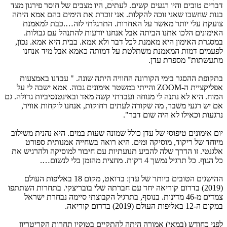
דברים טובים והיו רגעים קשים. לעתים, היו מצבים של חוסר פירגון מצד
בנות שחשבו שאני זוכה להקלות. אני זוכרת את הימים בהם אמא היתה
צועקת עלי יותר מאשר על האחרות. התרגלתי לזה….כבת למאמנת
האימונים הלכו אתנו הביתה אבל אנחנו יודעות להתנהל עם גבולות.
במסגרת האימון היא מאמנת לכל דבר ולא אמא. בבית היא אמא. נכון,
לפעמים דמות המאמנת משתלטת על דמותה כאמא אבל מיד אנחנו
מתעשתות" מספרת עדן.
בתקופת ההסגר בימי הקורונה החוויה היתה שונה. " עבדנו באמצעות
אפליקציית ה-ZOOM והייתי במשטר אימונים גבוה. אמא ישבה לי על
המוח. היא לא נתנה לי מנוחה ועבדתי קשה מאד ובאינטנסיביות גדולה. גם
אם יש רגעי משבר, מה שקורה לעתים רחוקות, אנחנו לוקחות אוויר,
נרגעות וכאילו לא היה שום דבר".
יום אימונים טיפוסי של עדן כולל שמונה שעות במים. היא נהנית משילוב
מיוחד של ריקוד, מוסיקה ומים. היא רואה בשחייה אמנותית ספורט
אלגנטי. זו הדרך שלה להביע תנועתיות עם חיבור למוסיקה ולהרגיש את
כל הגוף. כל תרגיל נמשך 4 דקות. מחצית מהזמן בלי לנשום….
ההישגים הטובים ביותר של עדן: בדואט, מקום 18 באליפות העולם
(2019) בדרום קוריאה יחד עם חברתה שלי בובריצקי. בתחרות השתתפו
צמדים מ-46 מדינות. בנוסף, בתרגיל הקבוצתי סיימה נבחרת ישראל
במקום ה-12 באליפות העולם (2019) בדרום קוריאה.
לפני כחודש (במאי) אמורה היתה להתקיים בטוקיו תחרות הקריטריון