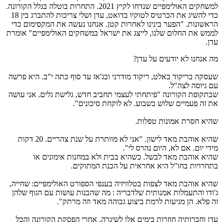
למשחקים האולימפיים שנדחו לקיץ 2021. התחרות בוטלה בגלל הקורונה.
כדי להשיג את הכרטיס לטוקיו בדואט, עדן ושלי צריכות להתברג בין 18
הראשונות. "הפער בינינו לאחרות קטן. אנחנו נעשה את המקסימום כדי
לממש את החלום שלנו, לייצג את ישראל במשחקים האולימפיים" אומרת
עדן.
מה אנחנו לא יודעים על עדן?
שעסקה בריקוד באלט, ריקוד מודרני ובג'אז עד סוף כתה י"ב. היא פרשה
עם גיוסה לצה"ל.
שבתקופת הקורונה "פיתחתי לעצמי תחביב חדש, גלישת גלים. אני עושה
את זה פעמיים שלוש בשבוע. לא לוקחת סיכונים".
שהיא חסרת אמונות טפלות.
שהיא אוהבת מאד לישון. "אני לא מוותרת על שנת צהריים. 20 דקות
מידי יום. אם לא, היום נהרס לי".
שהיא אוהבת מאד לבשל. כשהיא בבית ולא במחנות אימונים או
בתחרויות בחו"ל היא אחראית על הכנת המתוקים.
שהיא אוהבת מאד לצפות בטלוויזיה בענפי הספורט האולימפיים: שחייה,
ג'ודו והתעמלות אמנותית שלדבריה : מה שהבנות עושות עם הגוף שלהן
זה פלא. הן מגיעות לרמת ביצוע גבוהה מאד וזה מרתק".
עדן וחברותיה חוזרות בימים אלו לשיגרה, אחרי הפסקת הקורונה והכל