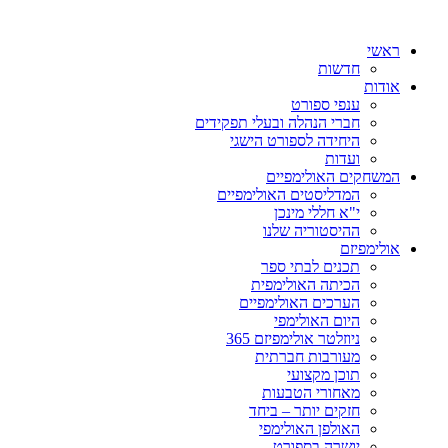
ראשי
חדשות
אודות
ענפי ספורט
חברי הנהלה ובעלי תפקידים
היחידה לספורט הישגי
ועדות
המשחקים האולימפיים
המדליסטים האולימפיים
י"א חללי מינכן
ההיסטוריה שלנו
אולימפיזם
תכנים לבתי ספר
הכיתה האולימפית
הערכים האולימפיים
היום האולימפי
ניוזלטר אולימפיזם 365
מעורבות חברתית
תוכן מקצועי
מאחורי הטבעות
חזקים יותר – ביחד
האולפן האולימפי
יושרה בספורט