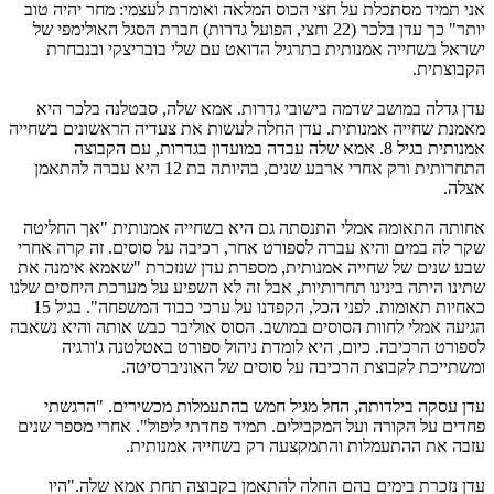
אני תמיד מסתכלת על חצי הכוס המלאה ואומרת לעצמי: מחר יהיה טוב
יותר" כך עדן בלכר (22 וחצי, הפועל גדרות) חברת הסגל האולימפי של
ישראל בשחייה אמנותית בתרגיל הדואט עם שלי בובריצקי ובנבחרת
הקבוצתית.
עדן גדלה במושב שדמה בישובי גדרות. אמא שלה, סבטלנה בלכר היא
מאמנת שחייה אמנותית. עדן החלה לעשות את צעדיה הראשונים בשחייה
אמנותית בגיל 8. אמא שלה עבדה במועדון בגדרות, עם הקבוצה
התחרותית ורק אחרי ארבע שנים, בהיותה בת 12 היא עברה להתאמן
אצלה.
אחותה התאומה אמלי התנסתה גם היא בשחייה אמנותית "אך החליטה
שקר לה במים והיא עברה לספורט אחר, רכיבה על סוסים. זה קרה אחרי
שבע שנים של שחייה אמנותית, מספרת עדן שנזכרת "שאמא אימנה את
שתינו היתה בינינו תחרותיות, אבל זה לא השפיע על מערכת היחסים שלנו
כאחיות תאומות. לפני הכל, הקפדנו על ערכי כבוד המשפחה". בגיל 15
הגיעה אמלי לחוות הסוסים במושב. הסוס אוליבר כבש אותה והיא נשאבה
לספורט הרכיבה. כיום, היא לומדת ניהול ספורט באטלטנה ג'ורגיה
ומשתייכת לקבוצת הרכיבה על סוסים של האוניברסיטה.
עדן עסקה בילדותה, החל מגיל חמש בהתעמלות מכשירים. "הרגשתי
פחדים על הקורה ועל המקבילים. תמיד פחדתי ליפול". אחרי מספר שנים
עזבה את ההתעמלות והתמקצעה רק בשחייה אמנותית.
עדן נזכרת בימים בהם החלה להתאמן בקבוצה תחת אמא שלה."היו