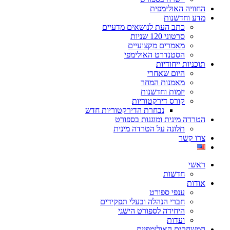
החוויה האולימפית
מדע וחדשנות
כתב העת לנושאים מדעיים
סרטוני 120 שניות
מאמרים מקצועיים
הסטנדרט האולימפי
תוכניות ייחודיות
היום שאחרי
מאמנות המחר
יזמות וחדשנות
קורס דירקטוריות
נבחרת הדירקטוריות חדש
הטרדה מינית ומוגנות בספורט
תלונה על הטרדה מינית
צרו קשר
ראשי
חדשות
אודות
ענפי ספורט
חברי הנהלה ובעלי תפקידים
היחידה לספורט הישגי
ועדות
המשחקים האולימפיים