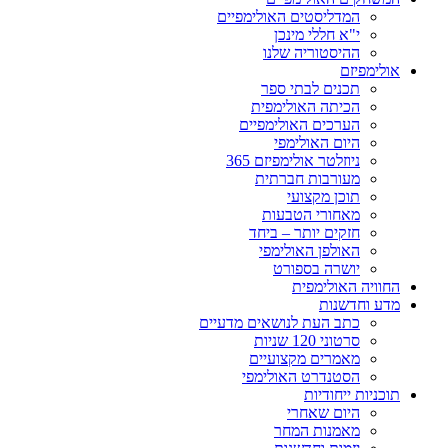
המדליסטים האולימפיים
י"א חללי מינכן
ההיסטוריה שלנו
אולימפיזם
תכנים לבתי ספר
הכיתה האולימפית
הערכים האולימפיים
היום האולימפי
ניוזלטר אולימפיזם 365
מעורבות חברתית
תוכן מקצועי
מאחורי הטבעות
חזקים יותר – ביחד
האולפן האולימפי
יושרה בספורט
החוויה האולימפית
מדע וחדשנות
כתב העת לנושאים מדעיים
סרטוני 120 שניות
מאמרים מקצועיים
הסטנדרט האולימפי
תוכניות ייחודיות
היום שאחרי
מאמנות המחר