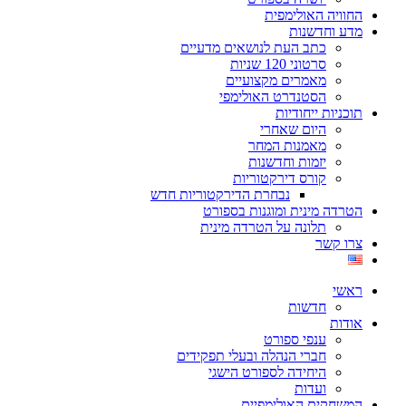
החוויה האולימפית
מדע וחדשנות
כתב העת לנושאים מדעיים
סרטוני 120 שניות
מאמרים מקצועיים
הסטנדרט האולימפי
תוכניות ייחודיות
היום שאחרי
מאמנות המחר
יזמות וחדשנות
קורס דירקטוריות
נבחרת הדירקטוריות חדש
הטרדה מינית ומוגנות בספורט
תלונה על הטרדה מינית
צרו קשר
ראשי
חדשות
אודות
ענפי ספורט
חברי הנהלה ובעלי תפקידים
היחידה לספורט הישגי
ועדות
המשחקים האולימפיים