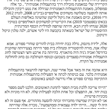
קריירה שלי כמאמנת מובילת דרך בהתעמלות אמנותית" , כך אלה
מופלוב, מאמנת ההתעמלות האמנותית שגידלה את נטע ריבקין והובילה
אותה להופעה בשלושה משחקים אולימפיים (בייג'ינג 2008, לונדון 2012
וריו 2016), וכיום מאמנת את ניקול זליקמן שהשיגה באליפות העולם
בבאקו (ספטמבר 2019) את הקריטריון למשחקים האולימפיים בטוקיו
2020 שנדחו לקיץ הבא, והיתה שותפה למדליית הכסף המדינתית
היסטורית של ישראל כשאתה בקבוצה היו לינוי אשרם, ילנה טלגין וניקול
רנוקוב.
לה, ילידת מינסק, גדלה כבת יחידה בבית להורים שוחרי ספורט. אמא
לה אנה, מורה להיסטוריה ומנהלת בית ספר הייתה בצעירותה שחקנית
דורסל ואביה ג'ניה היה מתאגרף. בהיותה בת ארבע וחצי הצטרפה לחוג
תעמלות אמנותית (פעמיים בשבוע) ובנוסף השתלבה גם בחוג להחלקה
מנותית על הקרח.
יא אהבה את זה מאד אבל אחרי שנה, העדיפה להישאר בהתעמלות
מנותית בלבד. עם כניסתה לכתה א' הפעילות בהתעמלות אמנותית
תקיימה במרכז ספורט אליו נדרשה לנסוע באוטובוס.
הייתי צריכה ללכת מבית הספר לתחנת האוטובוס. הלכנו לשם מספר
נות יחד. אז, התפצלנו וכל אחת הלכה לפעילות שלה. לא היו מוניות ולא
כוניות פרטיות.
ני לא זוכרת שמישהי מחברותי זכתה להסעה מההורים. אף פעם זה לא
יה לי קשה…הייתי ילדה עצמאית וממושמעת", נזכרת אלה שהייתה