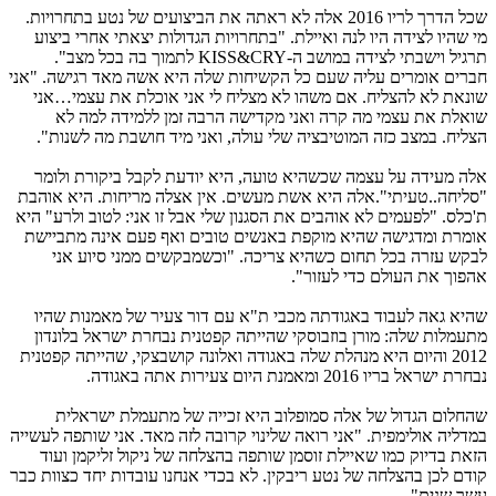
שכל הדרך לריו 2016 אלה לא ראתה את הביצועים של נטע בתחרויות.
י שהיו לצידה היו לנה ואיילת. "בתחרויות הגדולות יצאתי אחרי ביצוע
תרגיל וישבתי לצידה במושב ה-KISS&CRY לתמוך בה בכל מצב".
ברים אומרים עליה שעם כל הקשיחות שלה היא אשה מאד רגישה. "אני
ונאת לא להצליח. אם משהו לא מצליח לי אני אוכלת את עצמי…אני
ואלת את עצמי מה קרה ואני מקדישה הרבה זמן ללמידה למה לא
צליח. במצב כזה המוטיבציה שלי עולה, ואני מיד חושבת מה לשנות".
לה מעידה על עצמה שכשהיא טועה, היא יודעת לקבל ביקורת ולומר
סליחה..טעיתי".אלה היא אשת מעשים. אין אצלה מריחות. היא אוהבת
'כלס. "לפעמים לא אוהבים את הסגנון שלי אבל זו אני: לטוב ולרע" היא
ומרת ומדגישה שהיא מוקפת באנשים טובים ואף פעם אינה מתביישת
בקש עזרה בכל תחום כשהיא צריכה. "וכשמבקשים ממני סיוע אני
הפוך את העולם כדי לעזור".
היא גאה לעבוד באגודתה מכבי ת"א עם דור צעיר של מאמנות שהיו
תעמלות שלה: מורן בוזבוסקי שהייתה קפטנית נבחרת ישראל בלונדון
2012 והיום היא מנהלת שלה באגודה ואלונה קושבצקי, שהייתה קפטנית
בחרת ישראל בריו 2016 ומאמנת היום צעירות אתה באגודה.
החלום הגדול של אלה סמופלוב היא זכייה של מתעמלת ישראלית
מדליה אולימפית. "אני רואה שלינוי קרובה לזה מאד. אני שותפה לעשייה
זאת בדיוק כמו שאיילת זוסמן שותפה בהצלחה של ניקול זליקמן ועוד
ודם לכן בהצלחה של נטע ריבקין. לא בכדי אנחנו עובדות יחד כצוות כבר
שר שנים".