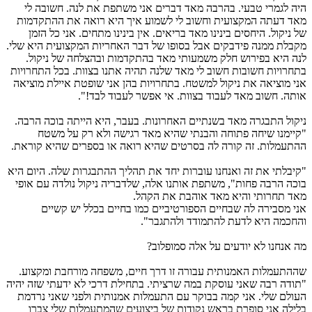
יה לגמרי טבעי. בהרבה מאד דברים אני משתפת את לנה. חשובה לי
אד דעתה המקצועית וחשוב לי לשמוע איך היא רואה את ההתקדמות
ל ניקול. היחסים בינינו מאד בריאים. אין בינינו מתחים. אני כל הזמן
קבלת ממנה פידבקים אבל בסופו של דבר האחריות המקצועית היא שלי.
נה היא בפירוש חלק משמעותי מאד בהתקדמות ובהצלחה של ניקול.
תחרויות חשובות חשוב לי מאד שלנה תהיה אתנו בצוות. בכל התחרויות
ני מוציאה את ניקול למשטח. בתחרויות בהן אני שופטת איילת מוציאה
ותה. חשוב מאד לעבוד בצוות. אי אפשר לעבוד לבד!".
יקול התבגרה מאד בשנתיים האחרונות. בעבר, היא הייתה בוכה הרבה.
קיימנו שיחה פתוחה והבנתי שהיא מאד רגישה ולא רק על משטח
התעמלות. זה קורה לה בסרטים שהיא רואה או בספרים שהיא קוראת.
קיבלתי את זה ואנחנו עוברות יחד את תהליך ההתבגרות שלה. היום היא
וכה הרבה פחות", משתפת אותנו אלה, שלדבריה ניקול נולדה עם אופי
אד תחרותי והיא מאד אוהבת את הקהל.
ני מסבירה לה שבחיים הספורטיביים כמו בחיים בכלל יש קשיים
החכמה היא לדעת להתמודד ולהתגבר".
ה אנחנו לא יודעים על אלה סמופלוב?
ההתעמלות האמנותית עבורה זו דרך חיים, משפחה מורחבת ומקצוע.
תודה רבה שאני עוסקת במה שרציתי. בתחילת דרכי לא ידעתי שזה יהיה
עולם שלי. אני קמה בבוקר עם התעמלות אמנותית ולפני שאני נרדמת
לילה אני סופרת בראש נקודות של ביצועים שהמתעמלות שלי צברו