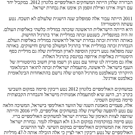
הברורה שלהן הייתה המשחקים האולימפיים בלונדון 2012. במקביל יחד
ם רעיה אירגו ואיילת זוסמן הן אימנו את נבחרת ישראל.
2011 הייתה עבור אלה סמופלוב שנה הישגית שלעולם לא תשכח. נטע
שתה היסטוריה!
יא הייתה הישראלית הראשונה שזכתה במדליה כלשהי באליפות העולם.
ה היה במונפלייה, כשנטע זכתה במדליית ארד בתרגיל החישוק.
אותה תחרות זכתה נבחרת ישראל לראשונה במדליה באליפות העולם.
נבחרת זכתה במדליית ארד בתרגיל המשולב סרטים וחישוקים. באותה
נה מופלאה נטע ריבקין הוסיפה לארון המדליות שלה גם מדליית כסף
יסטורית באליפות אירופה במינסק בתרגיל האלות.
לה גם מזכירה לנו שיחד עם נטע הן רשמו פרק חשוב בהיסטוריה של
ענף בישראל. לראשונה, מתעמלת ישראלית זכתה לתואר הבינלאומי
יוקרתי כשאלמנט מתרגיל הסרט שלה נרשם בהתאחדות הבינלאומית
אלמנט אורגינל.
במשחקים האולימפיים בלונדון 2012 נטע ריבקין סיימה במקום השביעי
קרב רב, הישג שיא למתעמלת אמנותית מישראל והנבחרת הקבוצתית
יימה במקום השמיני.
לה, פעמיים מאמנת השנה של הוועד האולימפי בישראל, המשיכה הלאה
עם נטע להופעה שלישית שלה במשחקים אולימפיים, לריו 2016 והייתה
ותפה לצוות האימון של נבחרת ישראל למשחקים האולימפיים בריו.
נטע סיימה במוקדמות במקום ה-13 ולא העפילה לגמר. נבחרת ישראל
יימה את המשחקים האולימפיים במקום השישי. לצד ההישגים
האולימפיים של נטע ריבקין ראוי לציין כי אלה הובילה אותה ל-47 מדליות