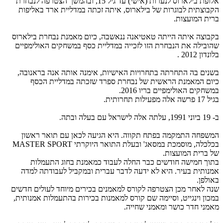
אלופת בילארוס לנערות (אישי) עד גיל 15, ובהמשך הצטרפה לנבחרת
קבוצתית לבוגרות של בילארוס, איתה זכתה במדליית ארד באליפות
רית המועצות.
קבוצה איתה הייתה טאטיאנה ננאשבה, כיום מאמנת נבחרת בילארוס
הובילה את הנבחרת הזו לזכייה במדליית כסף במשחקים האולימפיים
לונדון 2012 .
שנים בה התחרתה בתחרויות האישיות, אימנה אותה אנה בראנובה,
יום המאמנת הראשית של נבחרת ספרד שזכתה במדליית הכסף
משחקים האולימפיים בריו 2016.
ל 17 פרשה אלה מפעילות תחרותית.
ביוני 1991, עלתה אלה לישראל עם בעלה ובתה.
משפחה התמקמה בפתח תקווה. היא הגיעה לכאן עם תואר ראשון
בכלכלה, מוסמכת במסאג' ובעלת התואר היוקרתי MASTER SPORT
ל ברית המועצות.
תוך חמישה חודשים כבר החלה לעבוד כמאמנת בחוג התעמלות
מנותית בעיר. היא לא ידעה לדבר עברית ובמקביל לעבודתה למדה
אולפן.
נה לאחר מכן הצטרפה לקורס למאמנים בכירים מיוחד לעולים חדשים
מכון וינגייט, וסיימה שם קורס למאמנות בכירות בהתעמלות אמנותית,
אמני חדר כושר ומאמני שחייה.