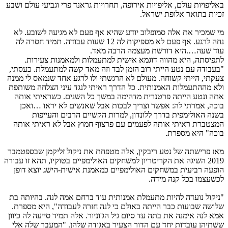
אליפויות עולם, אליפויות אירופה, תחרויות גראנד פרי וגביעי עולם ושבע
כיות בתואר אלופת ישראל.
י שמכיר את אלה סמופלוב יודע שהיא אף פעם לא מגיעה לשובע. לא
נחה לרגע. אף פעם לא מספיקות לה 12 שעות עבודה. תמיד חסרה לה
וד שעה….היא דורשת מעצמה הרבה מאד.
תפיסתה, היא מהווה דוגמא אישית למתעמלות ולמאמנות צעירות.
בעבודה עם נטע הייתי רוב הזמן לבד וזה מאד קשה למתעמלת. כעסתי,
עקתי, הייתי קשוחה. מעולם לא הרגשתי ולו לרגע אחד שנמאס לי ממנה
לא מההתעמלות האמנותית. כל הדרך ראיתי לנגד עיני הצלחה משותפת
תה ונטע הייתה פרטנרית מדהימה במשך כל השנים. כשראיתי אותה
וכה, אמרתי לה: אפשר וצריך לבכות אבל שאנשים לא יראו …ואכן
שנה האולימפית בדרך ללונדון, למרות הקשיים הרבים והעייפות
מצטברת ראיתי אותה לפעמים עם פרצוף חמוץ אבל לא ראיתי אותה
וכה" היא מספרת.
אז פרישתה של נטע ריבקין, אלה מטפחת את ניקול זליקמן שבספטמבר
2019 השיגה את הקריטריון למשחקים האולימפיים בטוקיו, תהא זו עבורה
ופעה רביעית במשחקים האולימפיים כמאמנת אישית-הישג יוצא דופן
כשעצמו בכל קנה מידה.
ניקול נועדה להיות מתעמלת אמנותית עוד ברחם אמה לנה. בהיותה בת
לושה שבועות כבר הייתה באולם כי לנה חזרה לעבודה", היא מספרת.
מא לנה אימנה את בתה עד סיום גיל הג'וניור. אלה תמיד סייעה לה כיוון
שתיהן עובדות יחד עם הדור הצעיר באגודה שלהן. "המעבר שלה אלי