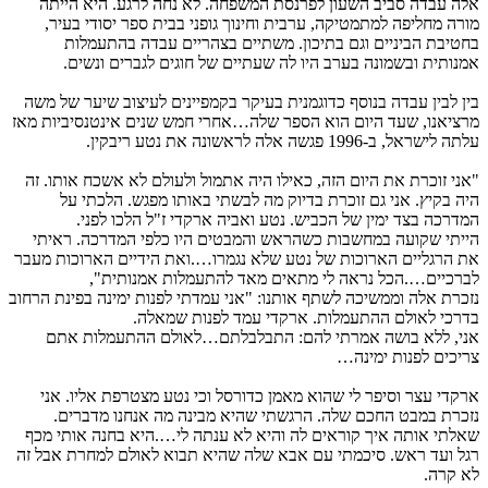
לה עבדה סביב השעון לפרנסת המשפחה. לא נחה לרגע. היא הייתה
ורה מחליפה למתמטיקה, ערבית וחינוך גופני בבית ספר יסודי בעיר,
חטיבת הביניים וגם בתיכון. משתיים בצהריים עבדה בהתעמלות
מנותית ובשמונה בערב היו לה שעתיים של חוגים לגברים ונשים.
ין לבין עבדה בנוסף כדוגמנית בעיקר בקמפיינים לעיצוב שיער של משה
רציאנו, שעד היום הוא הספר שלה…אחרי חמש שנים אינטנסיביות מאז
לתה לישראל, ב-1996 פגשה אלה לראשונה את נטע ריבקין.
אני זוכרת את היום הזה, כאילו היה אתמול ולעולם לא אשכח אותו. זה
יה בקיץ. אני גם זוכרת בדיוק מה לבשתי באותו מפגש. הלכתי על
מדרכה בצד ימין של הכביש. נטע ואביה ארקדי ז"ל הלכו לפני.
ייתי שקועה במחשבות כשהראש והמבטים היו כלפי המדרכה. ראיתי
ת הרגליים הארוכות של נטע שלא נגמרו….ואת הידיים הארוכות מעבר
ברכיים….הכל נראה לי מתאים מאד להתעמלות אמנותית",
זכרת אלה וממשיכה לשתף אותנו: "אני עמדתי לפנות ימינה בפינת הרחוב
דרכי לאולם ההתעמלות. ארקדי עמד לפנות שמאלה.
ני, ללא בושה אמרתי להם: התבלבלתם…לאולם ההתעמלות אתם
ריכים לפנות ימינה…
רקדי עצר וסיפר לי שהוא מאמן כדורסל וכי נטע מצטרפת אליו. אני
זכרת במבט החכם שלה. הרגשתי שהיא מבינה מה אנחנו מדברים.
אלתי אותה איך קוראים לה והיא לא ענתה לי….היא בחנה אותי מכף
גל ועד ראש. סיכמתי עם אבא שלה שהיא תבוא לאולם למחרת אבל זה
א קרה.