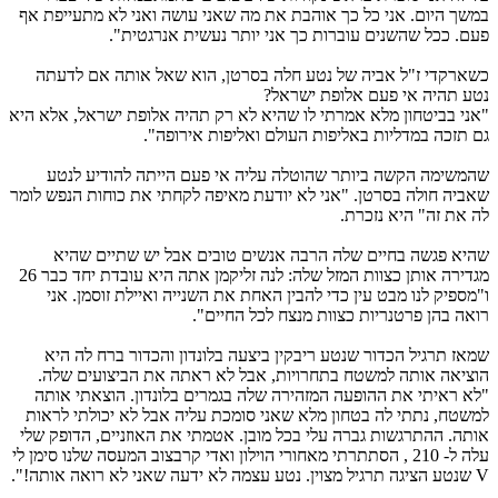
משך היום. אני כל כך אוהבת את מה שאני עושה ואני לא מתעייפת אף
עם. ככל שהשנים עוברות כך אני יותר נעשית אנרגטית".
שארקדי ז"ל אביה של נטע חלה בסרטן, הוא שאל אותה אם לדעתה
טע תהיה אי פעם אלופת ישראל?
אני בביטחון מלא אמרתי לו שהיא לא רק תהיה אלופת ישראל, אלא היא
ם תזכה במדליות באליפות העולם ואליפות אירופה".
המשימה הקשה ביותר שהוטלה עליה אי פעם הייתה להודיע לנטע
אביה חולה בסרטן. "אני לא יודעת מאיפה לקחתי את כוחות הנפש לומר
ה את זה" היא נזכרת.
היא פגשה בחיים שלה הרבה אנשים טובים אבל יש שתיים שהיא
מגדירה אותן כצוות המזל שלה: לנה זליקמן אתה היא עובדת יחד כבר 26
"מספיק לנו מבט עין כדי להבין האחת את השנייה ואיילת זוסמן. אני
ואה בהן פרטנריות כצוות מנצח לכל החיים".
מאז תרגיל הכדור שנטע ריבקין ביצעה בלונדון והכדור ברח לה היא
וציאה אותה למשטח בתחרויות, אבל לא ראתה את הביצועים שלה.
לא ראיתי את ההופעה המזהירה שלה בגמרים בלונדון. הוצאתי אותה
משטח, נתתי לה בטחון מלא שאני סומכת עליה אבל לא יכולתי לראות
ותה. ההתרגשות גברה עלי בכל מובן. אטמתי את האוזניים, הדופק שלי
עלה ל- 210 , הסתתרתי מאחורי הוילון ואדי קרבצוב המעסה שלנו סימן לי
ה תרגיל מצוין. נטע עצמה לא ידעה שאני לא רואה אותה!".