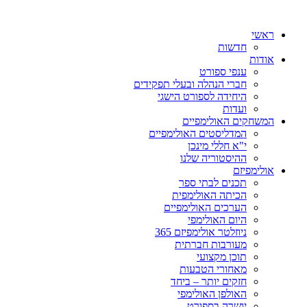
ראשי
חדשות
אודות
ענפי ספורט
חברי הנהלה ובעלי תפקידים
היחידה לספורט הישגי
ועדות
המשחקים האולימפיים
המדליסטים האולימפיים
י"א חללי מינכן
ההיסטוריה שלנו
אולימפיזם
תכנים לבתי ספר
הכיתה האולימפית
הערכים האולימפיים
היום האולימפי
ניוזלטר אולימפיזם 365
מעורבות חברתית
תוכן מקצועי
מאחורי הטבעות
חזקים יותר – ביחד
האולפן האולימפי
יושרה בספורט