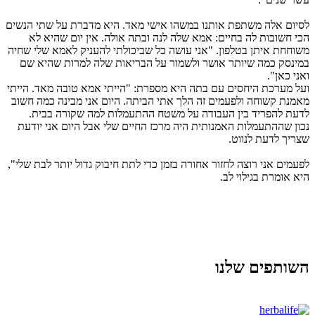
סיום אלה משתפת אותנו במשהו אישי מאד. היא מדברת על שתי הנשים
כי חשובות לה בחיים: אמא שלה לנה ובתה אולה. אין יום שהיא לא
שוחחת איתן בטלפון. "אני עושה כל שביכולתי להעניק לאמא שלי שחיה
מינסק כמה שיותר אושר ולשמור על הבריאות שלה למרות שהיא שם
אני כאן".
על מערכת היחסים עם בתה היא מספרת: "הייתי אמא טובה מאד. הייתי
אמנת קשוחה ולפעמים זה הלך אתי הביתה. היום אני מבינה כמה חשוב
דעת להפריד בין העבודה על משטח ההתעמלות למה שקורה בבית.
כון שההתעמלות האמנותית היה מרכז החיים שלי אבל היום אני יודעת
צריך לדעת לנווט.
פעמים אני רוצה לחזור אחורה בזמן כדי לתת חיבוק גדול יותר לבת שלי",
יא אומרת בגילוי לב.
שותפים שלנו