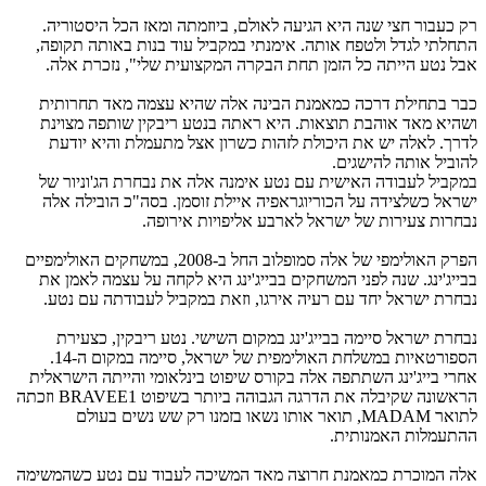
ק כעבור חצי שנה היא הגיעה לאולם, ביוזמתה ומאז הכל היסטוריה.
תחלתי לגדל ולטפח אותה. אימנתי במקביל עוד בנות באותה תקופה,
בל נטע הייתה כל הזמן תחת הבקרה המקצועית שלי", נזכרת אלה.
בר בתחילת דרכה כמאמנת הבינה אלה שהיא עצמה מאד תחרותית
שהיא מאד אוהבת תוצאות. היא ראתה בנטע ריבקין שותפה מצוינת
דרך. לאלה יש את היכולת לזהות כשרון אצל מתעמלת והיא יודעת
הוביל אותה להישגים.
מקביל לעבודה האישית עם נטע אימנה אלה את נבחרת הג'וניור של
שראל כשלצידה על הכוריוגראפיה איילת זוסמן. בסה"כ הובילה אלה
בחרות צעירות של ישראל לארבע אליפויות אירופה.
הפרק האולימפי של אלה סמופלוב החל ב-2008, במשחקים האולימפיים
בייג'ינג. שנה לפני המשחקים בבייג'ינג היא לקחה על עצמה לאמן את
בחרת ישראל יחד עם רעיה אירגו, וזאת במקביל לעבודתה עם נטע.
בחרת ישראל סיימה בבייג'ינג במקום השישי. נטע ריבקין, כצעירת
ספורטאיות במשלחת האולימפית של ישראל, סיימה במקום ה-14.
חרי בייג'ינג השתתפה אלה בקורס שיפוט בינלאומי והייתה הישראלית
הראשונה שקיבלה את הדרגה הגבוהה ביותר בשיפוט BRAVEE1 וזכתה
לתואר MADAM, תואר אותו נשאו בזמנו רק שש נשים בעולם
התעמלות האמנותית.
לה המוכרת כמאמנת חרוצה מאד המשיכה לעבוד עם נטע כשהמשימה