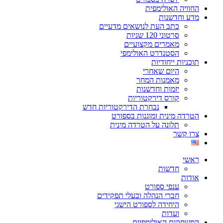
החוויה האולימפית
מדע וחדשנות
כתב העת לנושאים מדעיים
סרטוני 120 שניות
מאמרים מקצועיים
הסטנדרט האולימפי
תוכניות ייחודיות
היום שאחרי
מאמנות המחר
יזמות וחדשנות
קורס דירקטוריות
נבחרת הדירקטוריות חדש
הטרדה מינית ומוגנות בספורט
תלונה על הטרדה מינית
צרו קשר
ראשי
חדשות
אודות
ענפי ספורט
חברי הנהלה ובעלי תפקידים
היחידה לספורט הישגי
ועדות
המשחקים האולימפיים