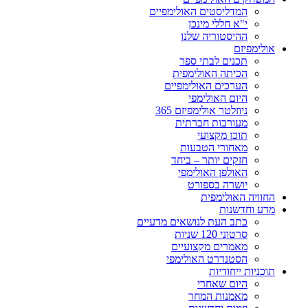
המדליסטים האולימפיים
י"א חללי מינכן
ההיסטוריה שלנו
אולימפיזם
תכנים לבתי ספר
הכיתה האולימפית
הערכים האולימפיים
היום האולימפי
ניוזלטר אולימפיזם 365
מעורבות חברתית
תוכן מקצועי
מאחורי הטבעות
חזקים יותר – ביחד
האולפן האולימפי
יושרה בספורט
החוויה האולימפית
מדע וחדשנות
כתב העת לנושאים מדעיים
סרטוני 120 שניות
מאמרים מקצועיים
הסטנדרט האולימפי
תוכניות ייחודיות
היום שאחרי
מאמנות המחר