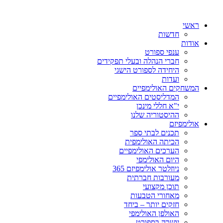
ראשי
חדשות
אודות
ענפי ספורט
חברי הנהלה ובעלי תפקידים
היחידה לספורט הישגי
ועדות
המשחקים האולימפיים
המדליסטים האולימפיים
י"א חללי מינכן
ההיסטוריה שלנו
אולימפיזם
תכנים לבתי ספר
הכיתה האולימפית
הערכים האולימפיים
היום האולימפי
ניוזלטר אולימפיזם 365
מעורבות חברתית
תוכן מקצועי
מאחורי הטבעות
חזקים יותר – ביחד
האולפן האולימפי
יושרה בספורט