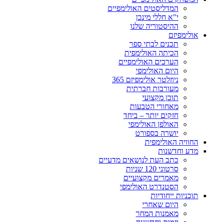
המדליסטים האולימפיים
י"א חללי מינכן
ההיסטוריה שלנו
אולימפיזם
תכנים לבתי ספר
הכיתה האולימפית
הערכים האולימפיים
היום האולימפי
ניוזלטר אולימפיזם 365
מעורבות חברתית
תוכן מקצועי
מאחורי הטבעות
חזקים יותר – ביחד
האולפן האולימפי
יושרה בספורט
החוויה האולימפית
מדע וחדשנות
כתב העת לנושאים מדעיים
סרטוני 120 שניות
מאמרים מקצועיים
הסטנדרט האולימפי
תוכניות ייחודיות
היום שאחרי
מאמנות המחר