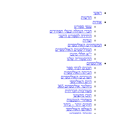
ראשי
חדשות
אודות
ענפי ספורט
חברי הנהלה ובעלי תפקידים
היחידה לספורט הישגי
ועדות
המשחקים האולימפיים
המדליסטים האולימפיים
י"א חללי מינכן
ההיסטוריה שלנו
אולימפיזם
תכנים לבתי ספר
הכיתה האולימפית
הערכים האולימפיים
היום האולימפי
ניוזלטר אולימפיזם 365
מעורבות חברתית
תוכן מקצועי
מאחורי הטבעות
חזקים יותר – ביחד
האולפן האולימפי
יושרה בספורט