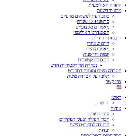
החוויה האולימפית
מדע וחדשנות
כתב העת לנושאים מדעיים
סרטוני 120 שניות
מאמרים מקצועיים
הסטנדרט האולימפי
תוכניות ייחודיות
היום שאחרי
מאמנות המחר
יזמות וחדשנות
קורס דירקטוריות
נבחרת הדירקטוריות חדש
הטרדה מינית ומוגנות בספורט
תלונה על הטרדה מינית
צרו קשר
ראשי
חדשות
אודות
ענפי ספורט
חברי הנהלה ובעלי תפקידים
היחידה לספורט הישגי
ועדות
המשחקים האולימפיים