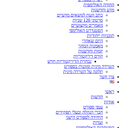
החוויה האולימפית
מדע וחדשנות
כתב העת לנושאים מדעיים
סרטוני 120 שניות
מאמרים מקצועיים
הסטנדרט האולימפי
תוכניות ייחודיות
היום שאחרי
מאמנות המחר
יזמות וחדשנות
קורס דירקטוריות
נבחרת הדירקטוריות חדש
הטרדה מינית ומוגנות בספורט
תלונה על הטרדה מינית
צרו קשר
ראשי
חדשות
אודות
ענפי ספורט
חברי הנהלה ובעלי תפקידים
היחידה לספורט הישגי
ועדות
המשחקים האולימפיים