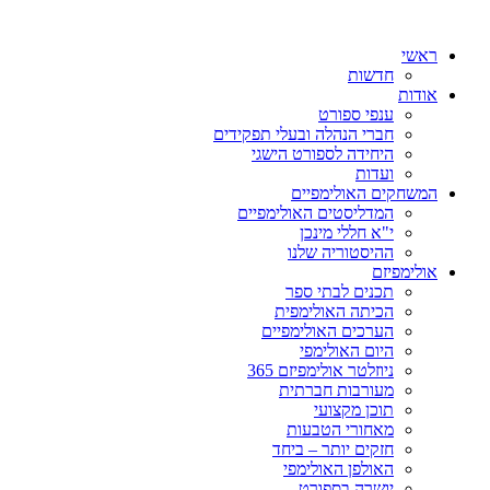
ראשי
חדשות
אודות
ענפי ספורט
חברי הנהלה ובעלי תפקידים
היחידה לספורט הישגי
ועדות
המשחקים האולימפיים
המדליסטים האולימפיים
י"א חללי מינכן
ההיסטוריה שלנו
אולימפיזם
תכנים לבתי ספר
הכיתה האולימפית
הערכים האולימפיים
היום האולימפי
ניוזלטר אולימפיזם 365
מעורבות חברתית
תוכן מקצועי
מאחורי הטבעות
חזקים יותר – ביחד
האולפן האולימפי
יושרה בספורט