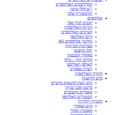
המדליסטים האולימפיים
י"א חללי מינכן
ההיסטוריה שלנו
אולימפיזם
תכנים לבתי ספר
הכיתה האולימפית
הערכים האולימפיים
היום האולימפי
ניוזלטר אולימפיזם 365
מעורבות חברתית
תוכן מקצועי
מאחורי הטבעות
חזקים יותר – ביחד
האולפן האולימפי
יושרה בספורט
החוויה האולימפית
מדע וחדשנות
כתב העת לנושאים מדעיים
סרטוני 120 שניות
מאמרים מקצועיים
הסטנדרט האולימפי
תוכניות ייחודיות
היום שאחרי
מאמנות המחר