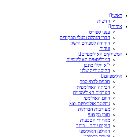
ראשי
חדשות
אודות
ענפי ספורט
חברי הנהלה ובעלי תפקידים
היחידה לספורט הישגי
ועדות
המשחקים האולימפיים
המדליסטים האולימפיים
י"א חללי מינכן
ההיסטוריה שלנו
אולימפיזם
תכנים לבתי ספר
הכיתה האולימפית
הערכים האולימפיים
היום האולימפי
ניוזלטר אולימפיזם 365
מעורבות חברתית
תוכן מקצועי
מאחורי הטבעות
חזקים יותר – ביחד
האולפן האולימפי
יושרה בספורט