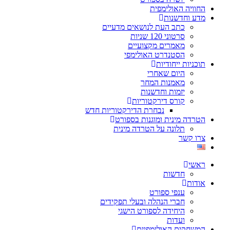
החוויה האולימפית
מדע וחדשנות
כתב העת לנושאים מדעיים
סרטוני 120 שניות
מאמרים מקצועיים
הסטנדרט האולימפי
תוכניות ייחודיות
היום שאחרי
מאמנות המחר
יזמות וחדשנות
קורס דירקטוריות
נבחרת הדירקטוריות חדש
הטרדה מינית ומוגנות בספורט
תלונה על הטרדה מינית
צרו קשר
ראשי
חדשות
אודות
ענפי ספורט
חברי הנהלה ובעלי תפקידים
היחידה לספורט הישגי
ועדות
המשחקים האולימפיים