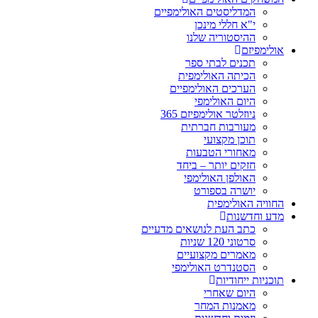
המדליסטים האולימפיים
י"א חללי מינכן
ההיסטוריה שלנו
אולימפיזם
תכנים לבתי ספר
הכיתה האולימפית
הערכים האולימפיים
היום האולימפי
ניוזלטר אולימפיזם 365
מעורבות חברתית
תוכן מקצועי
מאחורי הטבעות
חזקים יותר – ביחד
האולפן האולימפי
יושרה בספורט
החוויה האולימפית
מדע וחדשנות
כתב העת לנושאים מדעיים
סרטוני 120 שניות
מאמרים מקצועיים
הסטנדרט האולימפי
תוכניות ייחודיות
היום שאחרי
מאמנות המחר